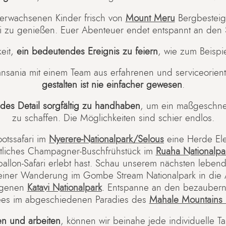
rwachsenen Kinder frisch von
Mount Meru
Bergbestei
 zu genießen. Euer Abenteuer endet entspannt an den 
keit,
ein bedeutendes Ereignis zu feiern
, wie zum Beispi
Tansania mit einem Team aus erfahrenen und serviceorien
gestalten ist nie einfacher gewesen
.
edes Detail sorgfältig zu handhaben
, um ein maßgeschnei
zu schaffen. Die Möglichkeiten sind schier endlos.
otssafari im
Nyerere-Nationalpark/Selous
eine Herde Ele
stliches Champagner-Buschfrühstück im
Ruaha Nationalpa
ballon-Safari erlebt hast. Schau unserem nächsten lebe
iner Wanderung im Gombe Stream Nationalpark in die A
egenen
Katavi Nationalpark
. Entspanne an den bezauber
ees im abgeschiedenen Paradies des
Mahale Mountains 
en und arbeiten
, können wir beinahe jede individuelle T