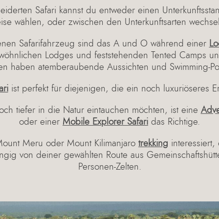
iderten Safari kannst du entweder einen Unterkunftssta
ise wählen, oder zwischen den Unterkunftsarten wechse
ffenen Safarifahrzeug sind das A und O während einer
Lo
ewöhnlichen Lodges und feststehenden Tented Camps u
en haben atemberaubende Aussichten und Swimming-Po
ari
ist perfekt für diejenigen, die ein noch luxuriöseres E
och tiefer in die Natur eintauchen möchten, ist eine
Adve
oder einer
Mobile Explorer Safari
das Richtige.
Mount Meru oder Mount Kilimanjaro
trekking
interessiert
ngig von deiner gewählten Route aus Gemeinschaftshütte
Personen-Zelten.