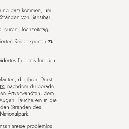
gung dazukommen, um
Stränden von Sansibar.
el euren Hochzeitstag.
tierten Reiseexperten
zu
dertes Erlebnis für dich
fanten, die ihren Durst
rk
, nachdem du gerade
nden Artverwandten, dem
ugen. Tauche ein in die
nden Stränden des
Nationalpark
.
ansaniareise problemlos