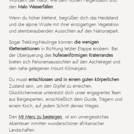
Wundern der Natur, wie dem hohlen Feigenbaum und
den
Malo Wasserfällen
.
Wenn du höher kletterst, begrüßen dich das Heideland
und die alpine Wüste mit ihrer einzigartigen Vegetation
und atemberaubenden Aussichten auf den Nationalpark.
Sogar Trekking-Neulinge können
die wenigen
Klettersektionen
in Richtung letzter Etappe erobern. Bei
der Überquerung des
hufeisenförmigen Kraterrandes
bieten sich Panoramaaussichten auf den Aschekegel und
den nahe gelegenen Mount Kilimanjaro.
Du musst
entschlossen und in einem guten körperlichen
Zustand sein, um den Gipfel zu erreichen.
Glücklicherweise unterstützt dich unser engagiertes Team
aus Bergexperten, einschließlich dem Guide, Trägern und
einem Koch, auf jedem Schritt deines Weges.
Den
Mt Meru zu besteigen
, ist ein unvergessliches
Abenteuer inmitten wunderschöner afrikanischer
Landschaften.