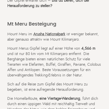
Der Gipfel erwartet dich –
bist du bereit, dich der
Herausforderung zu stellen?
Mt Meru Besteigung
Mount Meru im
Arusha Nationalpark
ist weniger bekannt,
aber genauso attraktiv wie Mount Kilimanjaro.
Mount Merus Gipfel liegt auf einer Höhe von
4,566 m
und ist nur 80 km vom Mt Kilimanjaro entfernt. Die
Berghänge bieten einen natürlichen Schutz für viele
Tierarten wie Elefanten, Büffel, Giraffen, Paviane, Colobus
Affen und Antilopen. Beste Voraussetzungen für ein
überwältigendes Trekking-Erlebnis in der Natur.
Sich auf die Reise zum Gipfel des Mount Meru zu
begeben, ist eine aufregende Herausforderung.
Die Momella-Route,
eine Viertage-Wanderung
, führt dich
durch einen üppigen Wald mit reichhaltig Tierwelt und