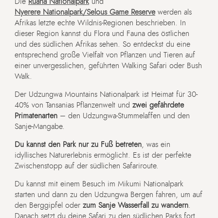
Die
Ruaha Nationalpark
und
Nyerere Nationalpark/Selous Game Reserve
werden als
Afrikas letzte echte Wildnis-Regionen beschrieben. In
dieser Region kannst du Flora und Fauna des östlichen
und des südlichen Afrikas sehen. So entdeckst du eine
entsprechend große Vielfalt von Pflanzen und Tieren auf
einer unvergesslichen, geführten Walking Safari oder Bush
Walk.
Der Udzungwa Mountains Nationalpark ist Heimat für 30-
40% von Tansanias Pflanzenwelt und
zwei gefährdete
Primatenarten
– den Udzungwa-Stummelaffen und den
Sanje-Mangabe.
Du kannst den Park nur zu Fuß betreten
, was ein
idyllisches Naturerlebnis ermöglicht. Es ist der perfekte
Zwischenstopp auf der südlichen Safariroute.
Du kannst mit einem Besuch im Mikumi Nationalpark
starten und dann zu den Udzungwa Bergen fahren, um auf
den Berggipfel oder
zum Sanje Wasserfall zu wandern
.
Danach setzt du deine Safari zu den südlichen Parks fort.