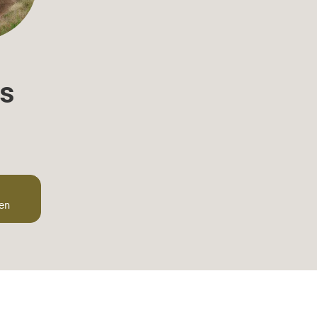
s
ten