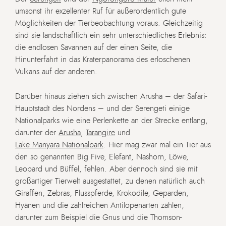
umsonst ihr exzellenter Ruf für außerordentlich gute
Möglichkeiten der Tierbeobachtung voraus. Gleichzeitig
sind sie landschaftlich ein sehr unterschiedliches Erlebnis:
die endlosen Savannen auf der einen Seite, die
Hinunterfahrt in das Kraterpanorama des erloschenen
Vulkans auf der anderen.
Darüber hinaus ziehen sich zwischen Arusha – der Safari-
Hauptstadt des Nordens – und der Serengeti einige
Nationalparks wie eine Perlenkette an der Strecke entlang,
darunter der
Arusha
,
Tarangire
und
Lake Manyara Nationalpark
. Hier mag zwar mal ein Tier aus
den so genannten Big Five, Elefant, Nashorn, Löwe,
Leopard und Büffel, fehlen. Aber dennoch sind sie mit
großartiger Tierwelt ausgestattet, zu denen natürlich auch
Giraffen, Zebras, Flusspferde, Krokodile, Geparden,
Hyänen und die zahlreichen Antilopenarten zählen,
darunter zum Beispiel die Gnus und die Thomson-